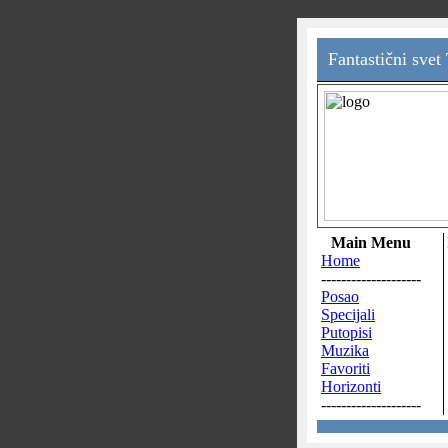
Fantastični svet
Main Menu
Home
--------------------
Posao
Specijali
Putopisi
Muzika
Favoriti
Horizonti
--------------------