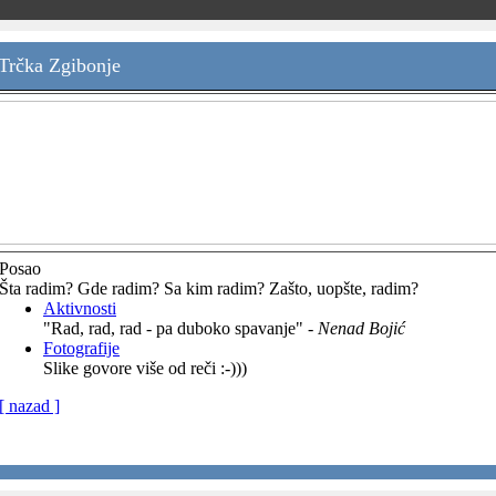
 Trčka Zgibonje
Posao
Šta radim? Gde radim? Sa kim radim? Zašto, uopšte, radim?
Aktivnosti
"Rad, rad, rad - pa duboko spavanje" -
Nenad Bojić
Fotografije
Slike govore više od reči :-)))
[ nazad ]